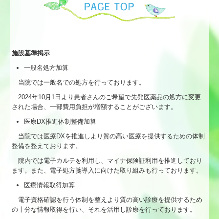
施設基準掲示
一般名処方加算
当院では一般名での処方を行っております。
2024
年
10
月
1
日より患者さんのご希望で先発医薬品の処方に変更
された場合、一部費用負担が増額することがございます。
医療DX推進体制整備加算
当院では医療DXを推進しより質の高い医療を提供するための体制
整備を整えております。
院内では電子カルテを利用し、マイナ保険証利用を推進しており
ます。また、電子処方箋導入に向けた取り組みも行っております。
医療情報取得加算
電子資格確認を行う体制を整えより質の高い診療を提供するため
の十分な情報取得を行い、それを活用し診療を行っております。