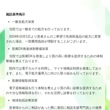
施設基準掲示
一般名処方加算
当院では一般名での処方を行っております。
2024
年
10
月
1
日より患者さんのご希望で先発医薬品の処方に変更
された場合、一部費用負担が増額することがございます。
医療DX推進体制整備加算
当院では医療DXを推進しより質の高い医療を提供するための体制
整備を整えております。
院内では電子カルテを利用し、マイナ保険証利用を推進しており
ます。また、電子処方箋導入に向けた取り組みも行っております。
医療情報取得加算
電子資格確認を行う体制を整えより質の高い診療を提供するため
の十分な情報取得を行い、それを活用し診療を行っております。
地域包括診療加算
患者様からのご相談があった際に適切に相談支援専門員との連携